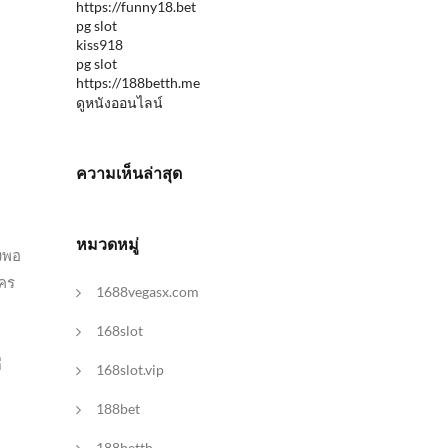
https://funny18.bet
pg slot
kiss918
pg slot
https://188betth.me
ดูหนังออนไลน์
ความเห็นล่าสุด
หมวดหมู่
ยงพอ
ัคร
1688vegasx.com
168slot
ี
168slot.vip
188bet
188betth