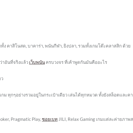
วมทั้ง คาสิโนสด, บาคาร่า, พนันกีฬา, ยิงปลา, รวมทั้งเกมโต๊ะคลาสสิก ด้วย
าอันที่จริงแล้ว
เว็บพนัน
ครบวงจร ที่เค้าพูดกันมันคืออะไร
ยว
เกม ทุกๆอย่างรวมอยู่ในกระเป๋าเดียว เล่นได้ทุกหมวด ทั้งยังสล็อตและคา
Joker, Pragmatic Play,
ซอยเบท
JILI, Relax Gaming เกมแต่ละค่ายภาพ