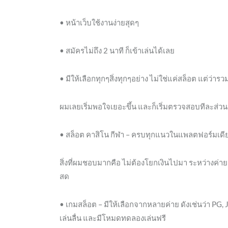
• หน้าเว็บใช้งานง่ายสุดๆ
• สมัครไม่ถึง 2 นาที ก็เข้าเล่นได้เลย
• มีให้เลือกทุกๆสิ่งทุกๆอย่าง ไม่ใช่แค่สล็อต แต่ว่าร
ผมเลยเริ่มพอใจเยอะขึ้น และก็เริ่มตรวจสอบทีละส่วนว่
• สล็อต คาสิโน กีฬา – ครบทุกแนวในแพลตฟอร์มเดี
สิ่งที่ผมชอบมากคือ ไม่ต้องโยกเงินไปมา ระหว่างค่าย
สด
• เกมสล็อต – มีให้เลือกจากหลายค่าย ดังเช่นว่า PG, 
เล่นลื่น และมีโหมดทดลองเล่นฟรี