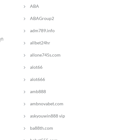
ABA
ABAGroup2
adm789.info
ุก
allbet24hr
allone745s.com
alot66
alot666
amb888
ambnovabet.com
askyouwin888 vip
ba88th.com