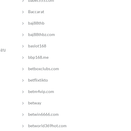
babet555.com
Baccarat
baj88thb
baj88thbz.com
baslot168
ตอบ
bbp168.me
betboxclubs.com
betflixtikto
betm4vip.com
betway
betwin6666.com
betworld369hot.com