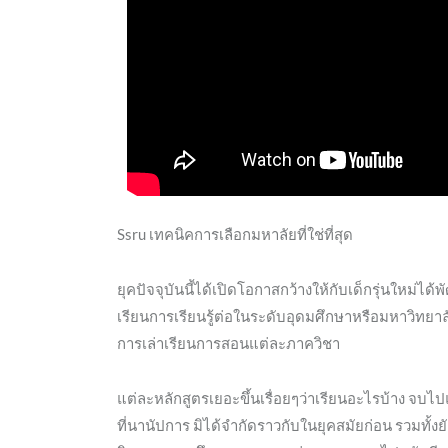
Ssru เทคนิคการเลือกมหาลัยที่ใช่ที่สุด
ยุคปัจจุบันนี้ได้เปิดโอกาสกว้างให้กับเด็กรุ่นใหม่ได้พ
เรียนการเรียนรู้ต่อในระดับอุดมศึกษาหรือมหาวิทยาลั
การเล่าเรียนการสอนแต่ละภาควิชา
แต่ละหลักสูตรเยอะขึ้นเรื่อยๆว่าเรียนอะไรบ้าง จบไ
ที่นานัปการ มิได้จำกัดราวกับในยุคสมัยก่อน รวมทั้ง