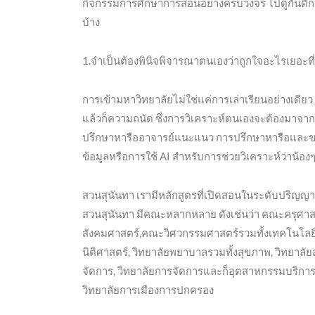
กิจกรรมการศึกษาการสอนอย่างครบวงจร ไปดูกันดีกว่า
บ้าง
1.จำเป็นต้องพินิจพิจารณาตนเองว่าถูกใจอะไรเยอะที่
การเข้ามหาวิทยาลัยไม่ใช่แค่การเล่าเรียนอย่างเดียว
แล้วก็ความถนัด ซึ่งการวิเคราะห์ตนเองจะต้องมาจากนา
ปรึกษาหารืออาจารย์แนะแนว การปรึกษาหารือและขอค
ข้อมูลหรือการใช้ AI สำหรับการช่วยวิเคราะห์ว่าน
สวนสุนันทา เรามีหลักสูตรที่เปิดสอนในระดับปริญ
สวนสุนันทา มีคณะหลากหลาย ดังเช่นว่า คณะครุศา
สังคมศาสตร์,คณะวิศวกรรมศาสตร์รวมทั้งเทคโนโล
นิติศาสตร์, วิทยาลัยพยาบาลรวมทั้งสุขภาพ, วิทยาลัย
จัดการ, วิทยาลัยการจัดการและก็อุตสาหกรรมบริการ,
วิทยาลัยการเมืองการปกครอง