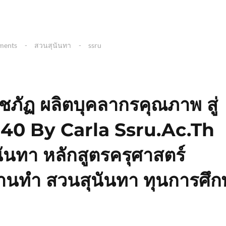
ments
สวนสุนันทา
ssru
ภัฏ ผลิตบุคลากรคุณภาพ สู่
p 40 By Carla Ssru.ac.th
นทา หลักสูตรครุศาสตร์
านทำ สวนสุนันทา ทุนการศึก