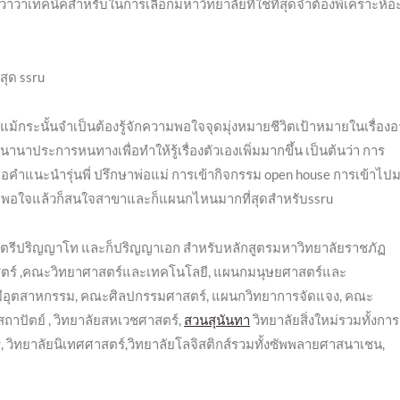
ว่าเทคนิคสำหรับในการเลือกมหาวิทยาลัยที่ใช่ที่สุดจำต้องพิเคราะห์อ
สุด ssru
 แม้กระนั้นจำเป็นต้องรู้จักความพอใจจุดมุ่งหมายชีวิตเป้าหมายในเรื่องอ
นาประการหนทางเพื่อทำให้รู้เรื่องตัวเองเพิ่มมากขึ้น เป็นต้นว่า การ
ำแนะนำรุ่นพี่ ปรึกษาพ่อแม่ การเข้ากิจกรรม open house การเข้าไป
้องๆพอใจแล้วก็สนใจสาขาและก็แผนกไหนมากที่สุดสำหรับssru
ญาตรีปริญญาโท และก็ปริญญาเอก สำหรับหลักสูตรมหาวิทยาลัยราชภัฏ
สตร์ ,คณะวิทยาศาสตร์และเทคโนโลยี, แผนกมนุษยศาสตร์และ
ยีอุตสาหกรรม, คณะศิลปกรรมศาสตร์, แผนกวิทยาการจัดแจง, คณะ
สถาปัตย์ , วิทยาลัยสหเวชศาสตร์,
สวนสุนันทา
วิทยาลัยสิ่งใหม่รวมทั้งการ
 วิทยาลัยนิเทศศาสตร์,วิทยาลัยโลจิสติกส์รวมทั้งซัพพลายศาสนาเชน,