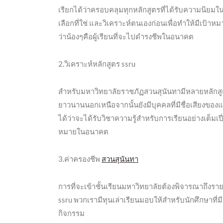
เรียกได้ว่าครอบคลุมทุกหลักสูตรที่ได้รับความนิยมใ
เลือกที่ใช่ และวิเคราะห์ตนเองก่อนเพื่อทำให้มีเป้าหม
ว่าน้องๆคือผู้เรียนที่จะไปดำรงชีพในอนาคต
2.วิเคราะห์หลักสูตร ssru
สำหรับมหาวิทยาลัยราชภัฏสวนสุนันทามีหลายหลักสูตร
ยาวนานนอกเหนือจากนั้นยังมีบุคคลที่มีชื่อเสียงข
ได้ว่าจะได้รับวิชาความรู้สำหรับการเรียนอย่างเต็มเ
หมายในอนาคต
3.ค่าครองชีพ
สวนสุนันทา
การที่จะเข้าชั้นเรียนมหาวิทยาลัยต้องพิจารณาถึงรายจ
ssru พวกเรามีทุนเล่าเรียนมอบให้สำหรับนักศึกษาที่ม
กิจกรรม