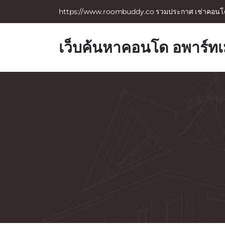
https://www.roombuddy.co รวมประกาศ เช่าคอนโด ห้อ
S
k
เว็บค้นหาคอนโด อพาร์ทเม
i
p
t
o
c
o
n
t
e
n
t