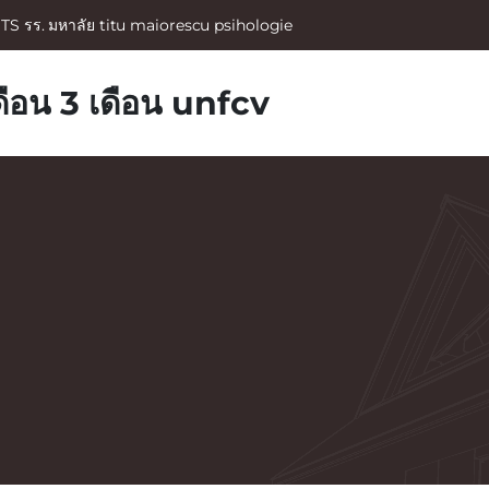
BTS รร. มหาลัย titu maiorescu psihologie
ดือน 3 เดือน unfcv