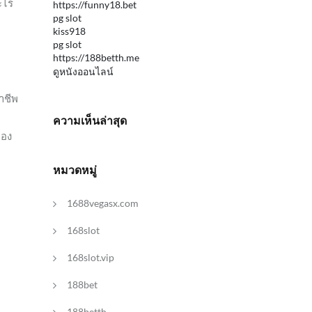
ะไร
https://funny18.bet
pg slot
kiss918
pg slot
https://188betth.me
ดูหนังออนไลน์
าชีพ
ความเห็นล่าสุด
มอง
หมวดหมู่
1688vegasx.com
168slot
168slot.vip
188bet
188betth