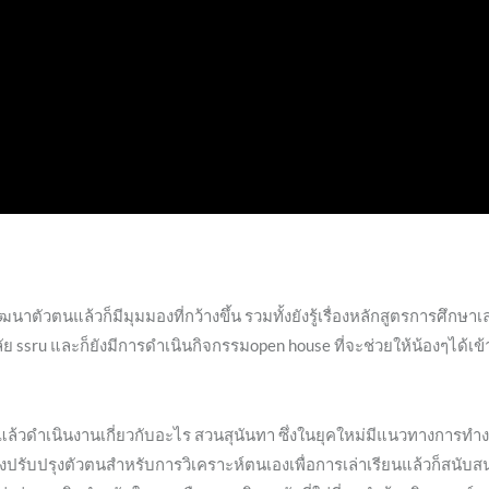
ัฒนาตัวตนแล้วก็มีมุมมองที่กว้างขึ้น รวมทั้งยังรู้เรื่องหลักสูตรการศึกษาเล
ย ssru และก็ยังมีการดำเนินกิจกรรมopen house ที่จะช่วยให้น้องๆได้เข้
ปแล้วดำเนินงานเกี่ยวกับอะไร สวนสุนันทา ซึ่งในยุคใหม่มีแนวทางการทำ
ยังปรับปรุงตัวตนสำหรับการวิเคราะห์ตนเองเพื่อการเล่าเรียนแล้วก็สนับส